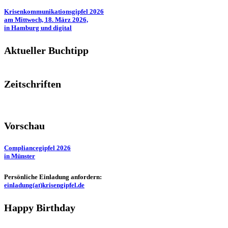
Krisenkommunikationsgipfel 2026
am Mittwoch, 18. März 2026,
in Hamburg und digital
Aktueller Buchtipp
Zeitschriften
Vorschau
Compliancegipfel 2026
in Münster
Persönliche Einladung anfordern:
einladung(at)krisengipfel.de
Happy Birthday