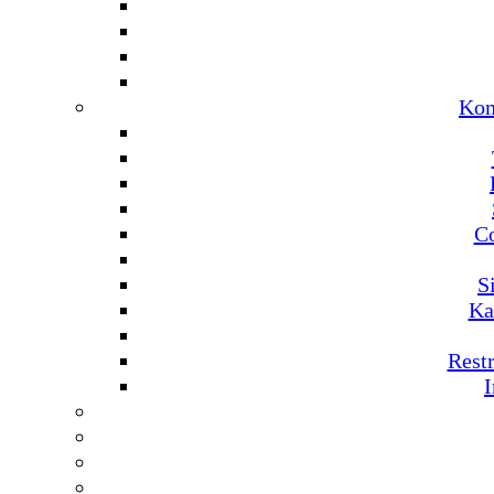
Kom
C
S
Ka
Rest