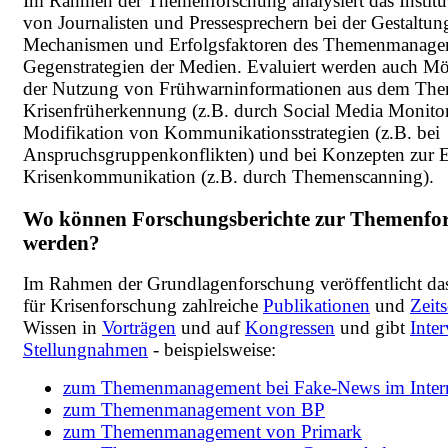
Im Rahmen der Themenforschung analysiert das Institu
von Journalisten und Pressesprechern bei der Gestaltu
Mechanismen und Erfolgsfaktoren des Themenmanagem
Gegenstrategien der Medien. Evaluiert werden auch M
der Nutzung von Frühwarninformationen aus dem Th
Krisenfrüherkennung (z.B. durch Social Media Monitori
Modifikation von Kommunikationsstrategien (z.B. bei
Anspruchsgruppenkonflikten) und bei Konzepten zur E
Krisenkommunikation (z.B. durch Themenscanning).
Wo können Forschungsberichte zur Themenfo
werden?
Im Rahmen der Grundlagenforschung veröffentlicht das 
für Krisenforschung zahlreiche
Publikationen
und
Zeits
Wissen in
Vorträgen
und auf
Kongressen
und gibt
Inte
Stellungnahmen
- beispielsweise:
zum Themenmanagement bei Fake-News im Inter
zum Themenmanagement von BP
zum Themenmanagement von Primark