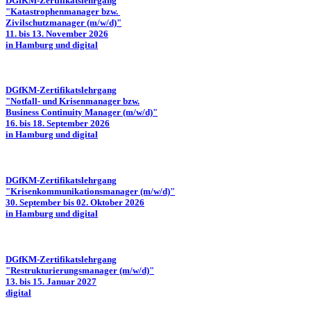
DGfKM-Zertifikatslehrgang
"Katastrophenmanager bzw.
Zivilschutzmanager (m/w/d)"
11. bis 13. November 2026
in Hamburg und digital
DGfKM-Zertifikatslehrgang
"Notfall- und Krisenmanager bzw.
Business Continuity Manager (m/w/d)"
16. bis 18. September 2026
in Hamburg und digital
DGfKM-Zertifikatslehrgang
"Krisenkommunikationsmanager (m/w/d)"
30. September bis 02. Oktober 2026
in Hamburg und digital
DGfKM-Zertifikatslehrgang
"Restrukturierungsmanager (m/w/d)"
13. bis 15. Januar 2027
digital