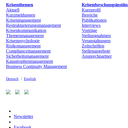
Krisenthemen
Krisenforschungsinstitu
Aktuell
Kurzprofil
Kurzmeldungen
Bereiche
Krisenmanagement
Publikationen
Restrukturierungsmanagement
Interviews
Krisenkommunikation
Vorträge
Themenmanagement
Stellungnahmen
Krisenpsychologie
Veranstaltungen
Risikomanagement
Zeitschriften
Compliancemanagement
Stellenangebote
Sicherheitsmanagement
Ansprechpartner
Katastrophenmanagement
Business Continuity Management
Deutsch
/
English
Newsletter
Facebook