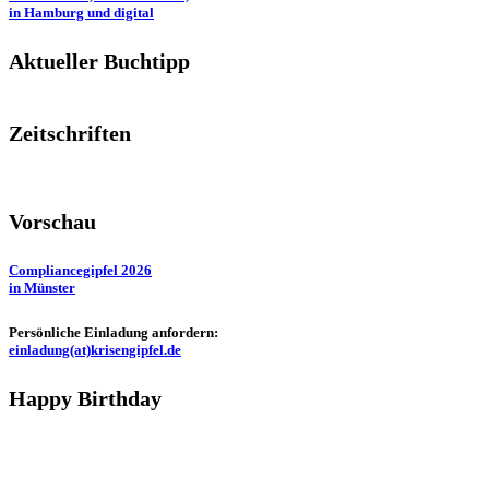
in Hamburg und digital
Aktueller Buchtipp
Zeitschriften
Vorschau
Compliancegipfel 2026
in Münster
Persönliche Einladung anfordern:
einladung(at)krisengipfel.de
Happy Birthday