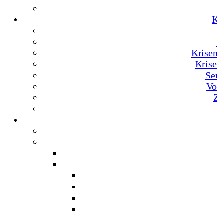
K
Krise
Krise
Se
Vo