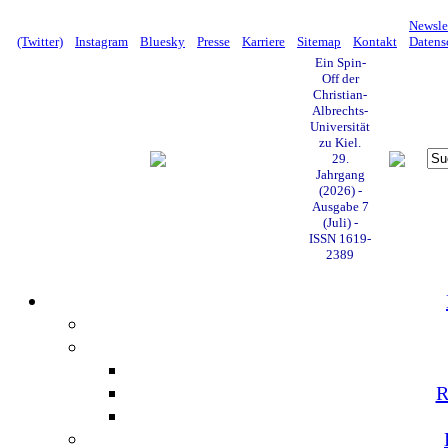
Newsle
(Twitter)
Instagram
Bluesky
Presse
Karriere
Sitemap
Kontakt
Datens
Ein Spin-
Off der
Christian-
Albrechts-
Universität
zu Kiel.
29.
Jahrgang
(2026) -
Ausgabe 7
(Juli) -
ISSN 1619-
2389
R