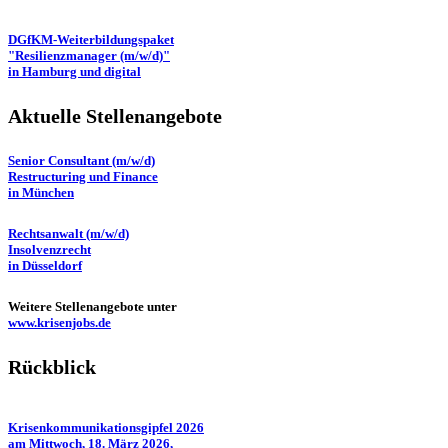
DGfKM-Weiterbildungspaket
"Resilienzmanager (m/w/d)"
in Hamburg und digital
Aktuelle Stellenangebote
Senior Consultant (m/w/d)
Restructuring und Finance
in München
Rechtsanwalt (m/w/d)
Insolvenzrecht
in Düsseldorf
Weitere Stellenangebote unter
www.krisenjobs.de
Rückblick
Krisenkommunikationsgipfel 2026
am Mittwoch, 18. März 2026,